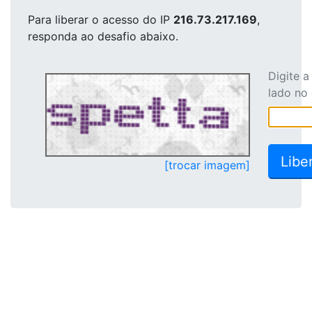
Para liberar o acesso
do IP
216.73.217.169
,
responda ao desafio abaixo.
Digite 
lado no
[trocar imagem]